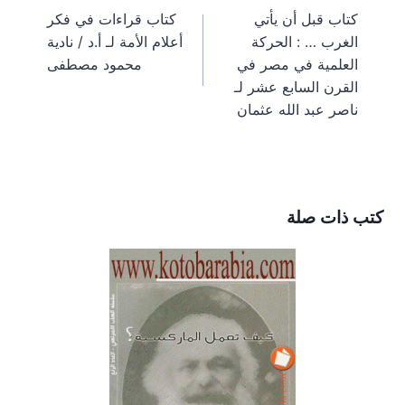
n
n
n
n
n
a
e
o
t
كتاب قبل أن يأتي
كتاب قراءات في فكر
m
s
k
e
المقالات
الغرب … : الحركة
أعلام الأمة لـ أ.د / نادية
t
r
)
العلمية في مصر في
محمود مصطفى
القرن السابع عشر لـ
ناصر عبد الله عثمان
كتب ذات صلة