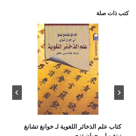
كتب ذات صلة
كتاب علم الذخائر اللغوية لـ خوانغ تشانغ
نينغ و لي جوان تزي