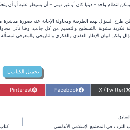
يمكن لنظام واحد – دينيا كان أو غير ديني – أن يسيطر عليه أو أن يتحك
 طرح السؤال بهذه الطريقة ومحاولة الإجابة عنه بصورة مباشرة من
ة فكرية مشوبة بالتسطيح والتعميم من كل جانب، وهنا تأتي محاولة
ال ولكن لبيان الإطار العقدي والفكري والتاريخي والمعرفي لمسألة حي
تحميل الكتاب
S
S
S
Pinterest
Facebook
X (Twitter)
h
h
h
a
a
a
r
r
r
e
e
e
o
o
o
فّح
لسابق
n
n
n
 الترف في المجتمع الإسلامي الأندلسي
كتاب 