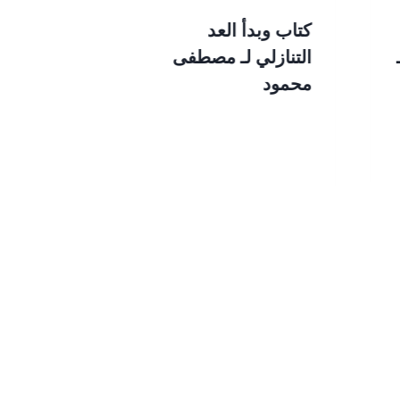
كتاب وبدأ العد
كتاب الشفاء
التنازلي لـ مصطفى
سينا
محمود