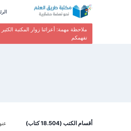
لتجاوز
لى
الرئ
لمحتوى
ملاحظة مهمة: أعزائنا زوار المكتبة الكث
تفهمكم
أقسام الكتب (18.504 كتاب)
عنو