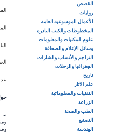
القصص
الم
روايات
الأعمال الموسوعية العامة
الم
المخطوطات والكتب النادرة
علوم المكتبات والمعلومات
الن
وسائل الإعلام والصحافة
التراجم والأنساب والشارات
الطبع
الجغرافيا والرحلات
تاريخ
عدد 
علم الآثار
التقنيات والمعلوماتية
حول
الزراعة
الطب والصحة
ما 
التصنيع
ومفك
الهندسة
وقد 