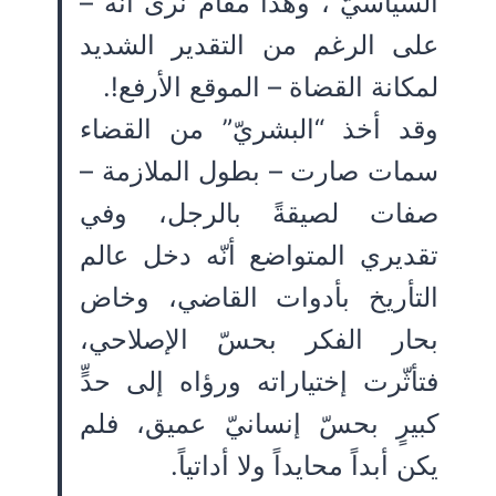
السياسيّ”، وهذا مقام نرى أنّه –
على الرغم من التقدير الشديد
لمكانة القضاة – الموقع الأرفع!.
وقد أخذ “البشريّ” من القضاء
سمات صارت – بطول الملازمة –
صفات لصيقةً بالرجل، وفي
تقديري المتواضع أنّه دخل عالم
التأريخ بأدوات القاضي، وخاض
بحار الفكر بحسّ الإصلاحي،
فتأثّرت إختياراته ورؤاه إلى حدٍّ
كبيرٍ بحسّ إنسانيّ عميق، فلم
يكن أبداً محايداً ولا أداتياً.