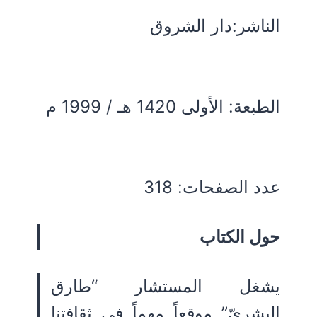
الناشر:دار الشروق
الطبعة: الأولى 1420 هـ / 1999 م
عدد الصفحات: 318
حول الكتاب
يشغل المستشار “طارق
البشريّ” موقعاً مهماً في ثقافتنا