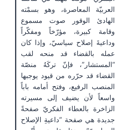
العربيّة المعاصرة، وهو بسمْته
الهادئ الوقور صوت مسموع
وقامة كبيرة، مؤرّخاً ومفكّراً
وداعيةَ إصلاح سياسيّ، وإذا كان
عمله بالقضاء قد منحه لقب
“المستشار”، فإنّ تركَهُ منصّة
القضاء قد حرّره من قيود يوجبها
المنصب الرفيع، وفتح أمامه باباً
واسعاً لأن يضيف إلى مسيرته
الزاخرة بالعطاء الفكريّ صفحةً
جديدة هي صفحة “داعيةِ الإصلاح