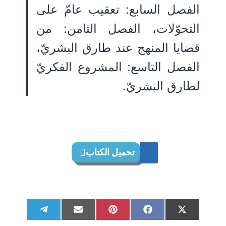
الفصل السابع: تعقيب عامّ على
التحوّلات، الفصل الثامن: من
قضايا المنهج عند طارق البشريّ،
الفصل التاسع: المشروع الفكريّ
لطارق البشريّ.
تحميل الكتاب
S
S
S
S
S
T
E
P
F
X
h
h
h
h
h
e
m
i
a
(