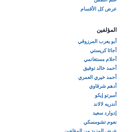
عرض كل الأقسام
المؤلفين
أبو يعرب المرزوقي
أجاثا كريستي
أحلام مستغانمي
أحمد خالد توفيق
أحمد خيري العمري
أدهم شرقاوي
أمبرتو إيكو
أندريه لالاند
إدوارد سعيد
نعوم تشومسكي
عرض المزيد من المؤلفين