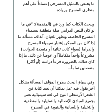
ما يختص بالتمثيل المسرحي إعتماداً على أهم
منظري المسرح ورواده.
ويبحث الكتاب كما ورد في (المقدمة): “في ما
لو كان للنص الدرامي صلة منطقية بسيمياء
المسرح الخاصة، وتظهر للعيان، آنذاك، مسألة ما
إذا كان من الممكن إعتبار سيمياء المسرح
والدراما (سواء كانت ثنائية أو متعددة الجوانب)
مشروعاً واحداً متكاملاً أو، عوضاً عن ذلك، ما إذا
كان هنالك بالضرورة فرعاً دراسة (أو أكثر)
منفصلين تماماً…
وفي سياق البحث يطرح المؤلف المسألة بشكل
آخر يقول فيه “هل يمكننا أن نعيد كتابة فن
الشعر الآرسطي النوع في لغة سيميائية تعنى
بجميع المبادئ الإتصالية والتمثيلية والمنطقية
والتخيلية واللسانية والبنيوية في المسرح