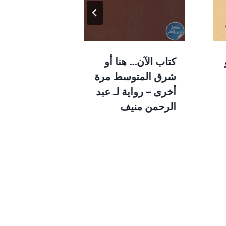
كتاب الآن… هنا أو
كتاب أمريكا
شرق المتوسط مرة
رواية لـ صنع
أخرى – رواية لـ عبد
إبراهيم
الرحمن منيف