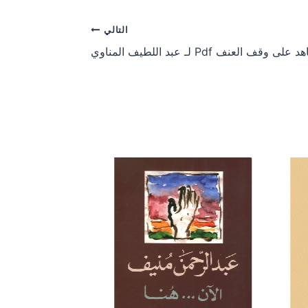
r
r
e
e
o
o
التالي
n
n
وقف العنف Pdf لـ عبد اللطيف المناوي