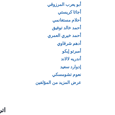
أبو يعرب المرزوقي
أجاثا كريستي
أحلام مستغانمي
أحمد خالد توفيق
لأسد الطائر ؛
هل تسمح لي أن
أحمد خيري العمري
ت شعبية من
احبك؟ _ زينب علي
أدهم شرقاوي
أفريقيا
البحراني
أمبرتو إيكو
أندريه لالاند
إدوارد سعيد
نعوم تشومسكي
عرض المزيد من المؤلفين
اتر