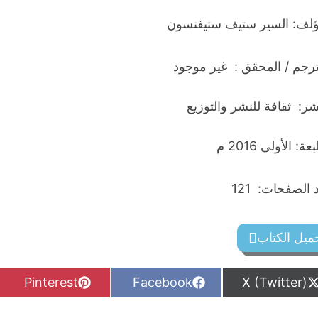
ؤلف: السير ستيف ستيفنسون
ترجم / المحقق : غير موجود
شر: ثقافة للنشر والتوزيع
ة: الأولى 2016 م
الصفحات: 121
ميل الكتاب
S
S
S
Pinterest
Facebook
X (Twitter)
h
h
h
a
a
a