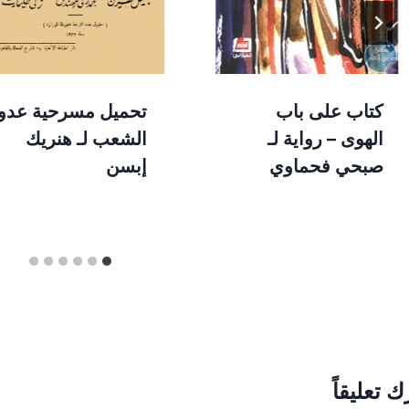
كتاب على باب
تحميل مسرحية عدو
الهوى – رواية لـ
الشعب لـ هنريك
صبحي فحماوي
إبسن
ك تعليقاً