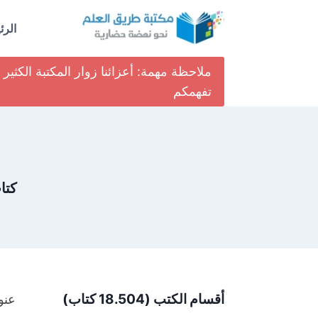
لتجاوز
لى
الرئ
لمحتوى
ملاحظة مهمة: أعزائنا زوار المكتبة الكث
تفهمكم
كتا
أقسام الكتب (18.504 كتاب)
عنو