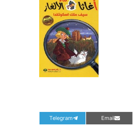
S
S
Telegram
Email
h
h
a
a