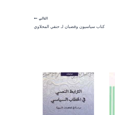
a
a
r
r
e
e
o
o
التالي
n
n
كتاب سياسيون وقضبان لـ حنفي المحلاوي