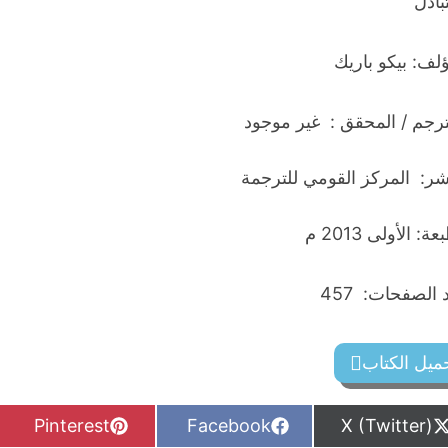
تبادل
ؤلف: بيكو باريك
ترجم / المحقق : غير موجود
اشر: المركز القومي للترجمة
ة: الأولى 2013 م
الصفحات: 457
ميل الكتاب
S
S
S
Pinterest
Facebook
X (Twitter)
h
h
h