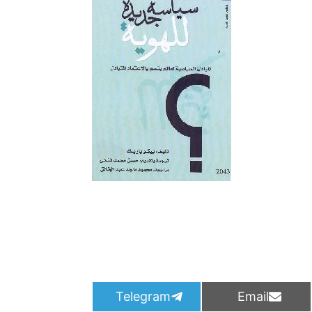
S
S
Telegram
Email
h
h