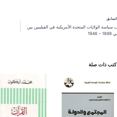
a
a
a
r
r
r
e
e
e
o
o
o
فّح
لسابق
n
n
n
 سياسة الولايات المتحدة الأمريكية في الفيليبين بين
مقالات
 – 1946
كتب ذات صلة