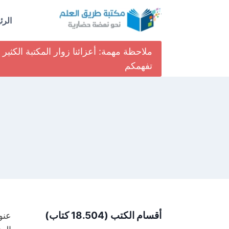
لتجاوز
لى
الرئ
لمحتوى
ملاحظة مهمة: أعزائنا زوار المكتبة الكث
تفهمكم
أقسام الكتب (18.504 كتاب)
عنو