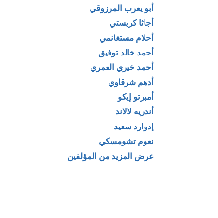
أبو يعرب المرزوقي
أجاثا كريستي
أحلام مستغانمي
أحمد خالد توفيق
أحمد خيري العمري
أدهم شرقاوي
إسلام ضد
كتاب إرادة القوة ”
أمبرتو إيكو
ام : شريعة من
محاولة لقلب كل
أندريه لالاند
ـ الصادق
القيم ” لـ فريدريك
إدوارد سعيد
م
نيتشه
نعوم تشومسكي
عرض المزيد من المؤلفين