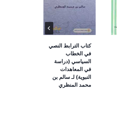
كتاب الترابط النصي
كتاب القرن
في الخطاب
والعشرون ل
السياسي (دراسة
أمريكيا لـ بي
في المعاهدات
بيارنيس
النبوية) لـ سالم بن
محمد المنظري