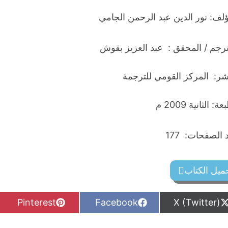
ؤلف: نور الدين عبد الرحمن الجامي
ترجم / المحقق : عبد العزيز بقوش
اشر: المركز القومي للترجمة
ة: الثانية 2009 م
الصفحات: 177
ميل الكتاب
S
S
S
Pinterest
Facebook
X (Twitter)
h
h
h
a
a
a