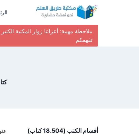
لتجاوز
لى
الرئ
لمحتوى
ملاحظة مهمة: أعزائنا زوار المكتبة الكث
تفهمكم
كتا
أقسام الكتب (18.504 كتاب)
عنو