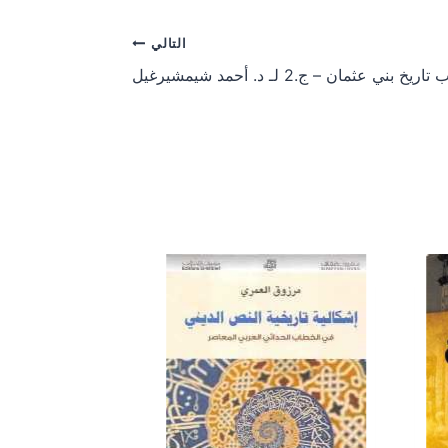
r
r
e
e
o
o
التالي
n
n
اريخ بني عثمان – ج.2 لـ د. أحمد شيمشيرغيل