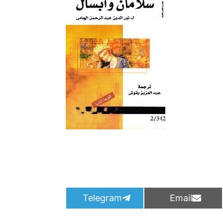
S
S
Telegram
Email
h
h
a
a