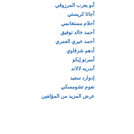
أبو يعرب المرزوقي
أجاثا كريستي
أحلام مستغانمي
أحمد خالد توفيق
أحمد خيري العمري
الطبيعة
كتاب دراسات في
أدهم شرقاوي
ية والسلوك
الفلسفة الوجودية لـ
أمبرتو إيكو
اني لـ جون
الدكتور عبد الرحمن
أندريه لالاند
بدوي
إدوارد سعيد
نعوم تشومسكي
عرض المزيد من المؤلفين