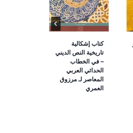
كتاب إشكالية
كتاب سؤال ا
تاريخية النص الديني
في أفق ال
– في الخطاب
لأنموذج فكر
الحداثي العربي
طه عبد الر
المعاصر لـ مرزوق
العمري