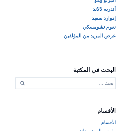
أمبرتو إيكو
أندريه لالاند
إدوارد سعيد
نعوم تشومسكي
عرض المزيد من المؤلفين
البحث في المكتبة
البحث
عن:
الأقسام
الأقسام
رؤوس الموضوعات