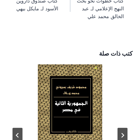
كتاب خطوات نحو بحث
كتاب صندوق داروين
m
s
k
e
المقالات
النهج الإعلامي لـ عبد
الأسود لـ مايكل بيهي
t
r
)
الخالق محمد علي
كتب ذات صلة