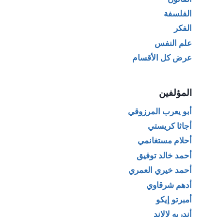
الفلسفة
الفكر
علم النفس
عرض كل الأقسام
المؤلفين
أبو يعرب المرزوقي
أجاثا كريستي
أحلام مستغانمي
أحمد خالد توفيق
أحمد خيري العمري
أدهم شرقاوي
أمبرتو إيكو
أندريه لالاند