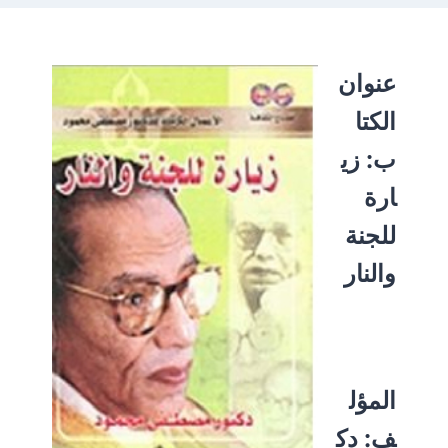
عنوان
الكتا
ب:
زي
ارة
للجنة
والنار
المؤل
ف:
دك