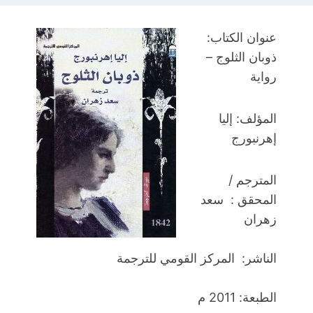
عنوان الكتاب:
ذوبان الثلوج –
رواية
المؤلف: إليا
إهرنبورج
المترجم /
المحقق : سعد
زهران
الناشر: المركز القومي للترجمة
الطبعة: 2011 م