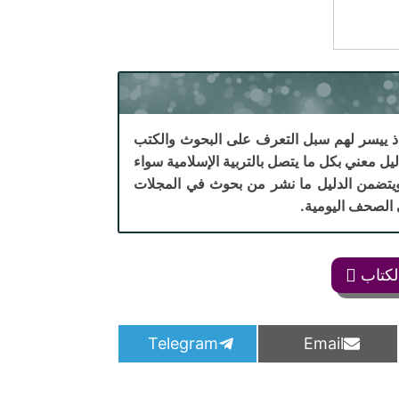
 إذ ييسر لهم سبل التعرف على البحوث والكتب
جزت ونشرت في الأردن منذ مطلع عام 1980 م . والدليل معني بكل ما يتصل بالتربية الإسلامية سواء
ويتضمن الدليل ما نشر من بحوث في المجلات
 الصحف اليومية.
لكتاب
S
S
Telegram
Email
h
h
a
a
r
r