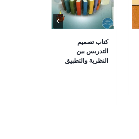
كتاب تصميم
كتاب البيئة
التدريس بين
الإلكترونية ل
النظرية والتطبيق
ربحي مصط
عليان