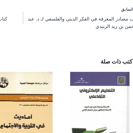
e
e
e
o
o
o
فّح
لسابق
n
n
n
 مصادر المعرفة في الفكر الديني والفلسفي لـ د. عبد
كتاب
مقالات
من بن زيد الزنيدي
كتب ذات صلة