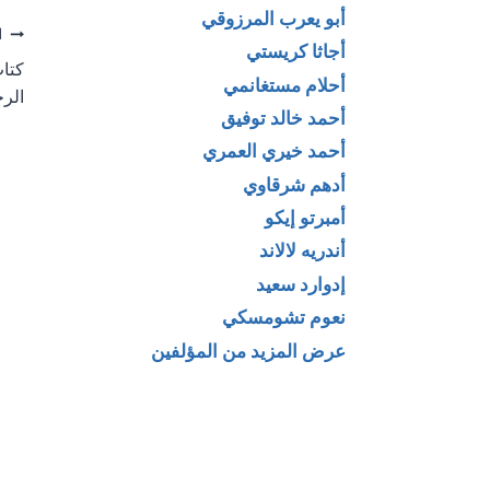
أبو يعرب المرزوقي
تص
ا
أجاثا كريستي
كتاب
ال
أحلام مستغانمي
الرح
أحمد خالد توفيق
أحمد خيري العمري
أدهم شرقاوي
أمبرتو إيكو
أندريه لالاند
إدوارد سعيد
نعوم تشومسكي
عرض المزيد من المؤلفين