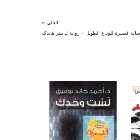
a
a
r
r
e
e
o
o
التالي
n
n
الة قصيرة للوداع الطويل – رواية لـ بيتر هاندكه