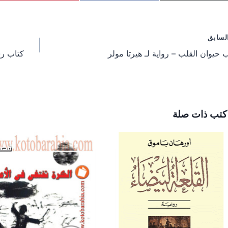
a
a
a
r
r
r
e
e
e
o
o
o
فّح
لسابق
n
n
n
 حيوان القلب – رواية لـ هيرتا مولر
كتاب رس
مقالات
كتب ذات صلة