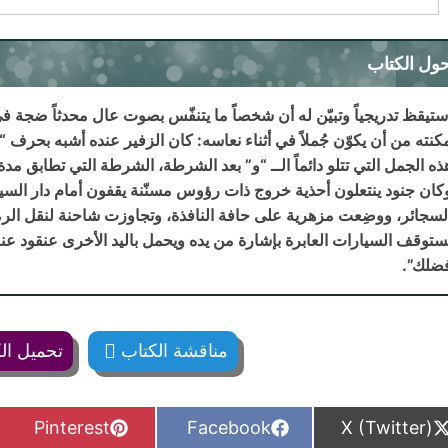
ول الكتاب
ستيقظ تدريجياً وتبيّن له أن شخصاً ما يتنفّس بصوت عال محدثاً ضجة في
كنته من أن يكوّن جُملاً في أثناء نعاسه: كان الزفير عنده أشبه بحرف
ذه الجمل التي تتلو دائماً الــ “و” بعد الشرطة، الشرطة التي تطابق مد
كان جنود ينتعلون أحذية خروج ذات رؤوس مسنّنة يقفون أمام دار السي
لسجائر، ووضِعت مزهرية على حافة النافذة، وتجاوزت شاحنة لنقل الرم
ستوقف السيارات العابرة بإشارة من يده ويحمل باليد الأخرى عنقود عن
ضلك”.
مناقشة الكتاب
تحميل ال
S
S
S
Pinterest
Facebook
X (Twitter)
h
h
h