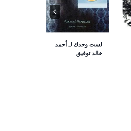
لست وحدك لـ أحمد
كتاب اسمي 
خالد توفيق
أورهان بام