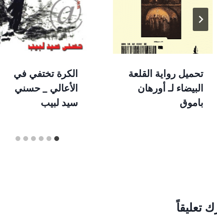
الكرة تختفي في
تحميل رواية القلعة
الأعالي _ حسني
البيضاء لـ أورهان
سيد لبيب
باموق
ك تعليقاً