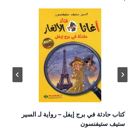
كتاب حادثة في برج إيفل – رواية لـ السير
ستيف ستيفنسون