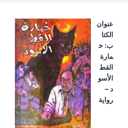
عنوان
الكتا
ب:
خ
مارة
القط
الأسو
د –
رواية