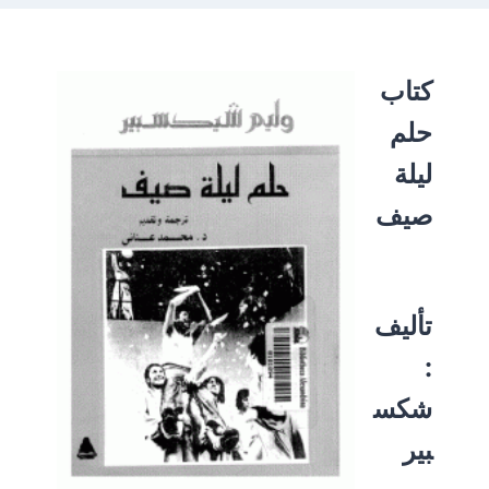
كتاب
حلم
ليلة
صيف
تأليف
:
شكس
بير