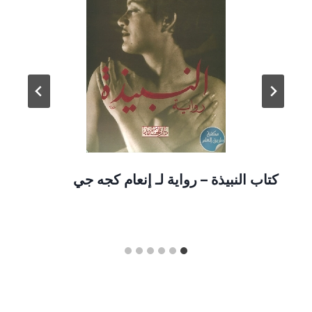
كتاب النبيذة – رواية لـ إنعام كجه جي