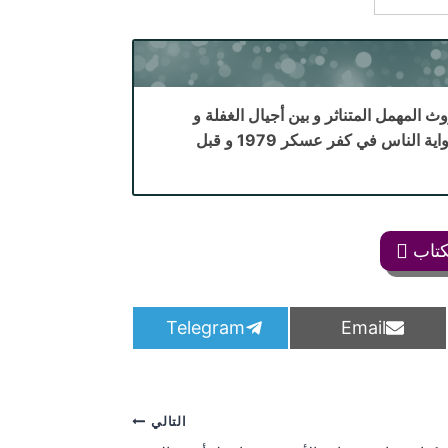
ث المهمل المتناثر و بين أجيال الغفلة و
اليقظة. شوق .. ابنة عائلة شلبي في كفر عسكر تجيء هذه الرواية بعد رواية الناس في كفر عسكر 1979 و قبل
كتاب
S
S
Telegram
Email
h
h
a
a
r
r
e
e
o
o
التالي
n
n