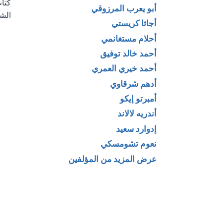
كتا
ال
أبو يعرب المرزوقي
الش
أجاثا كريستي
أحلام مستغانمي
أحمد خالد توفيق
أحمد خيري العمري
أدهم شرقاوي
أمبرتو إيكو
أندريه لالاند
إدوارد سعيد
نعوم تشومسكي
عرض المزيد من المؤلفين