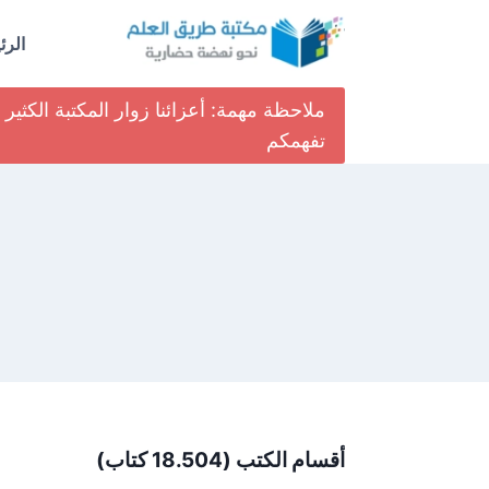
لتجاوز
لى
الرئ
لمحتوى
ملاحظة مهمة: أعزائنا زوار المكتبة الكث
تفهمكم
أقسام الكتب (18.504 كتاب)