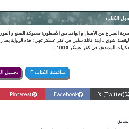
ول الكتاب
جربة الصراع بين الأصيل و الوافد. بين الأسطورة محبوكة الصنع و المورو
كايات المدندش في كفر عسكر 1996
.
مناقشة الكتاب
تحميل ال
S
S
S
Pinterest
Facebook
X (Twitter)
h
h
h
a
a
a
r
r
r
e
e
e
o
o
o
فّح
لسابق
n
n
n