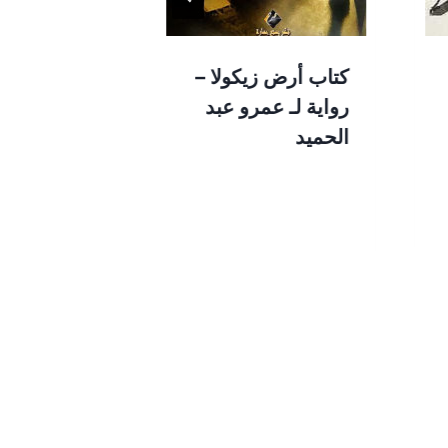
كتاب أرض زيكولا –
كتاب كلب ب
رواية لـ عمرو عبد
وقصص أخرى
الحميد
فؤاد قنديل