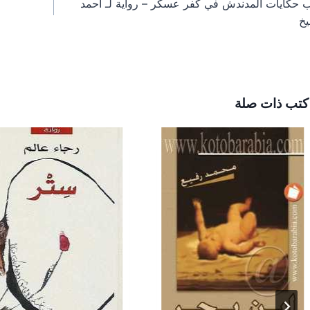
ب حكايات المدندش في كفر عسكر – رواية لـ أحمد
مقالات
يخ
كتب ذات صلة