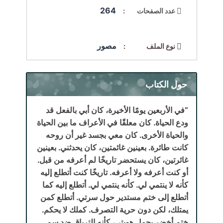
264
عدد الصفحات :
مصور
نوع الملف :
حول الكتاب
“في الأربعين يومًا الأخيرة، كان أبي بالفعل قد
ودع الحياة. كان معلقًا في الأعراف ما بين الحياة
والحياة الأخرى. كان معي بجسد غير أن روحه
كانت طائرة. بعينين غائمتين، كان يحدثني. بعينين
غائرتين، كان يستحضر تاريخًا لم أعرفه من قبل.
أو كنت أعرفه ولا أعرفه. تاريخًا كنت أتطلع إليه
كأنه لا ينتمي لي. كأنه ينتمي لي. أتطلع إليه كما
أتطلع إلى ختم مستدير حول سرتي. أتطلع كمن
يمتلك، لكن دون حرية التصرف. كملك لا يحكم.
ختم أخضر يحمل هويتي، كأنه الترياق ضد سم