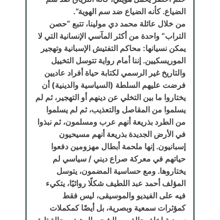
الضياع. كأنه الضياع ضد سم الهوية”.
من خلال عائلة محمد دي مولينا، تتبع “حصن
التراب” واحدة من أكثر المآسي الإنسانية التي لا
يمكن نسيانها: محاكم التفتيش الإسبانية وتهجير
الموريسكيين. إننا أمام رواية تتوسل التخييل
والتاريخ غير الرسمي لكتابة حياة أفراد عاديين
فرضت عليهم السلطة (السياسية والدينية) أن
يختاروا ما بين التخلي عن دينهم أو التهجير، ثم لم
يسلموا من المقاصل والتعذيب، ثم لم يسلموا
من الطرد بذريعة أنهم عرب ومسلمون، ثم نبذوا
في الأرض الجديدة بذريعة أنهم مسيحيون
إسبانيون. إنها ملحمة أبطال مهزومين دفعوا
حياتهم في معركة صراع ديني / سياسي لم
يختاروها. ومع حساسية المضمون، يتوسل
المؤلف أحمد عبد اللطيف شكلًا روائيًا، يتكيء
فيه على الفيديو والموسيقى، ليس فقط
كمؤثرات سمعية وبصرية، بل أيضًا كمكملات
سردية لخلق حالة من الشجن الرهيف، حالة تليق