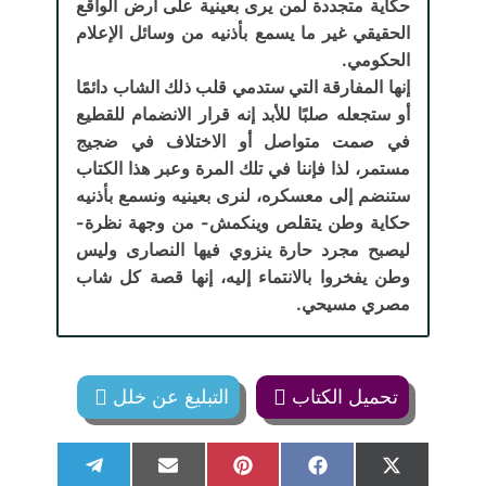
حكاية متجددة لمن يرى بعينية على أرض الواقع
الحقيقي غير ما يسمع بأذنيه من وسائل الإعلام
الحكومي.
إنها المفارقة التي ستدمي قلب ذلك الشاب دائمًا
أو ستجعله صلبًا للأبد إنه قرار الانضمام للقطيع
في صمت متواصل أو الاختلاف في ضجيج
مستمر، لذا فإننا في تلك المرة وعبر هذا الكتاب
ستنضم إلى معسكره، لنرى بعينيه ونسمع بأذنيه
حكاية وطن يتقلص وينكمش- من وجهة نظرة-
ليصبح مجرد حارة ينزوي فيها النصارى وليس
وطن يفخروا بالانتماء إليه، إنها قصة كل شاب
مصري مسيحي.
تحميل الكتاب
التبليغ عن خلل
S
S
S
S
S
T
E
P
F
X