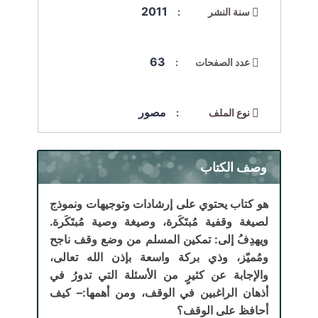
2011
سنة النشر :
63
عدد الصفحات :
مصور
نوع الملف :
وصف الكتاب
هو كتاب يحتوي على إرشادات وتوجيهات ونموذج
لصيغة وقفية مُبتَكَرة، وصيغة وصية مُبتَكَرة.
ويهدِفُ إلى: تمكين المسلم من وضع وقف ناجح
ومُميّز، وذي بركة واسعة بإذن الله تعالى،
والإجابة عن كثيرٍ من الأسئلة التي تدورُ في
أذهان الراغبين في الوقف، ومن أهمها:– كيف
أحافظ على الوقف؟