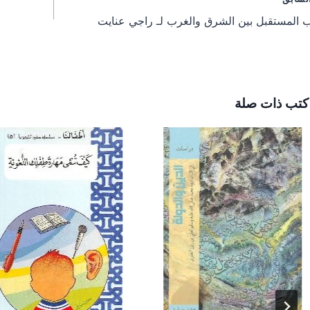
فّح
n
n
n
ب المستقبل بين الشرق والغرب لـ راجي عنايت
مقالات
كتب ذات صلة