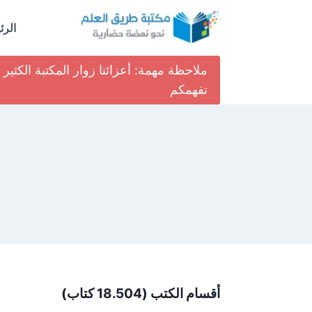
لتجاوز
لى
الرئ
لمحتوى
ملاحظة مهمة: أعزائنا زوار المكتبة الكث
تفهمكم
أقسام الكتب (18.504 كتاب)