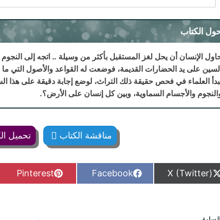
ول الكتاب
اول الإنسان أن يحل لغز المستقبل بأكثر من وسيلة .. اتجه إلى النجوم 
لسين على يد الحضارات القديمة، فوضعت له القواعد والأصول التي ما زال 
بدأ العلماء في فحص حقيقة ذلك التراث، لوضع إجابة دقيقة على هذا ال
النجوم والأجسام السماوية، وبين كل إنسان على الأرض؟.
مناقشة الكتاب
تحميل ال
S
S
S
Pinterest
Facebook
X (Twitter)
h
h
h
a
a
a
r
r
r
e
e
e
o
o
o
لسابق