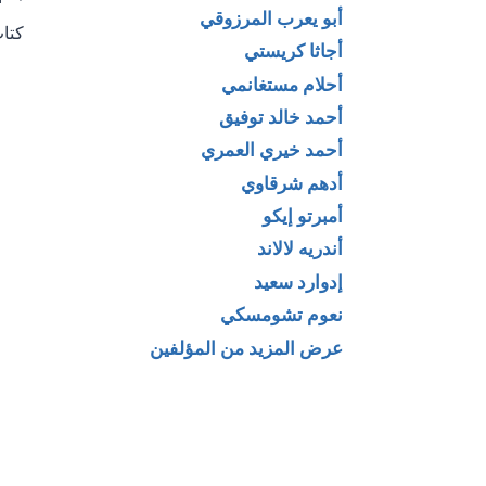
تص
أبو يعرب المرزوقي
كتا
ال
أجاثا كريستي
أحلام مستغانمي
أحمد خالد توفيق
أحمد خيري العمري
أدهم شرقاوي
أمبرتو إيكو
أندريه لالاند
إدوارد سعيد
نعوم تشومسكي
عرض المزيد من المؤلفين