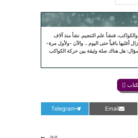
والكواكب، فنشأ علم التنجيم. نشأ منذ آلاف
أغلبها باقياً حتى اليوم .. والآن -ولأول مرة-
سؤال: هل هناك صلة وثيقة بين حركة الكواكب
كتاب
S
S
Telegram
Email
h
h
a
a
r
r
e
e
o
o
التالي