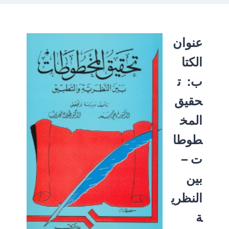
عنوان
الكتا
ب:
ت
حقيق
المخ
طوطا
ت –
بين
النظري
ة