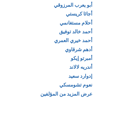
أبو يعرب المرزوقي
أجاثا كريستي
أحلام مستغانمي
أحمد خالد توفيق
أحمد خيري العمري
أدهم شرقاوي
أمبرتو إيكو
أندريه لالاند
إدوارد سعيد
نعوم تشومسكي
عرض المزيد من المؤلفين
المبادئ – جولة
كتاب كل شيء عن
فيها حول
الغريب في عالم
 الجميلة
الحيوان لـ روبرت
لـ ناتالي أنجير
لمون