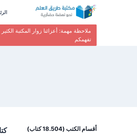
لتجاوز
لى
الرئ
لمحتوى
ملاحظة مهمة: أعزائنا زوار المكتبة الكث
تفهمكم
أقسام الكتب (18.504 كتاب)
كت