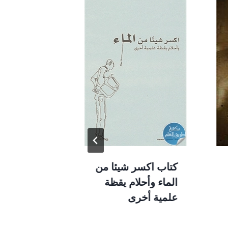
كتاب اكسر شيئا من
كتاب الطفر
الماء وأحلام يقظة
العلمية الزا
علمية أخرى
عندما يطمس
الحقيقي وي
العلم الزائف