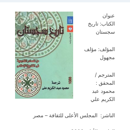
عنوان
الكتاب: تاريخ
سجستان
المؤلف:
مؤلف
مجهول
المترجم /
المحقق :
محمود عبد
الكريم علي
الناشر: المجلس الأعلى للثقافة – مصر