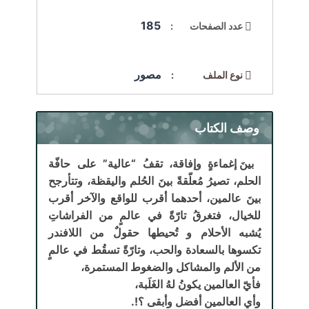
185
عدد الصفحات :
مصور
نوع الملف :
وصف الكتاب
بينَ إغماءةٍ وإفاقة، تقفُ “عالية” على حافّة
الحلم، تصيرُ مُعلّقةً بينَ الحُلم واليقظة، وتتأرجح
بينَ عالمين، أحدهما أقرب للواقع والآخر أقرب
للخيال، فتغرقُ تارّةً في عالمٍ من الفراشاتِ
يُشبه الأحلام و تُحيطها حقولٌ من اللافندر
تكسوها بالسعادة والحب، وتارّةً تسقُط في عالمٍ
من الألم والمشاكل والضغوط المستمرة،
فأيّ العالمين يكونُ لهُ الغَلَبة،
وأي العالمين أفضل وأبقى ؟!.