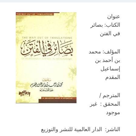
عنوان
الكتاب: بصائر
في الفتن
المؤلف:
محمد
بن أحمد بن
إسماعيل
المقدم
المترجم /
المحقق : غير
موجود
الناشر: الدار العالمية للنشر والتوزيع