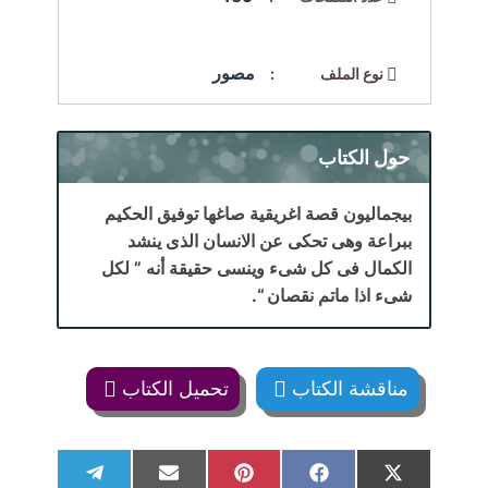
مصور
نوع الملف :
حول الكتاب
بيجماليون قصة اغريقية صاغها توفيق الحكيم
ببراعة وهى تحكى عن الانسان الذى ينشد
الكمال فى كل شىء وينسى حقيقة أنه ” لكل
شىء اذا ماتم نقصان “.
مناقشة الكتاب
تحميل الكتاب
S
S
S
S
S
T
E
P
F
X