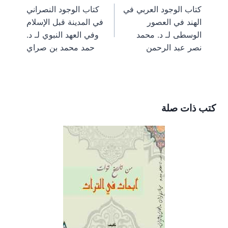
n
n
n
n
n
a
e
o
t
كتاب الوجود العربي في
كتاب الوجود النصراني
m
s
k
e
المقالات
الهند في العصور
في المدينة قبل الإسلام
t
r
)
الوسطى لـ د. محمد
وفي العهد النبوي لـ د.
نصر عبد الرحمن
حمد محمد بن صراي
كتب ذات صلة