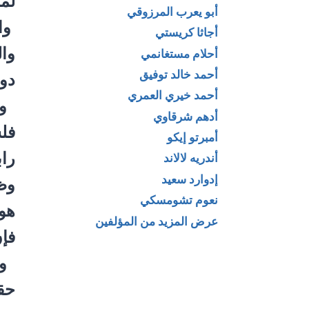
لمر
أبو يعرب المرزوقي
وا
أجاثا كريستي
وال
أحلام مستغانمي
أحمد خالد توفيق
دون
أحمد خيري العمري
وفي
أدهم شرقاوي
فلس
أمبرتو إيكو
راب
أندريه لالاند
إدوارد سعيد
وظي
نعوم تشومسكي
هوي
عرض المزيد من المؤلفين
فإن
وال
حقي