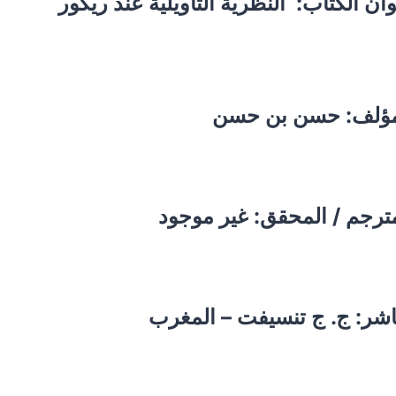
ان الكتاب:
النظرية التأويلية عند ريكور
مؤلف:
حسن بن حسن
ترجم / المحقق: غير موجود
اشر: ج. ج تنسيفت – المغرب