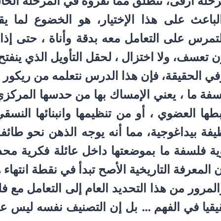
حلة أرقى، تنطلق مما تقرؤه في المرحلة الحا
لباعث على هذا الإختيار، هو الخضوع لما ي
تمرس على التعامل معه بدقة وأناة ، حتى إذا 
 تعسف، ولا اختزال ، لحقل التأويل الذي ينفتح 
 الحقيقة، فإن هذا الدرس نتعلمه من ريكور ن
فة ما ، يعني الإمساك بها من حدسها المركزي 
طها العضوي ، أو من تنظيمها وانبنائها النسق
فة بيداغوجية، مما أنه يوجه الذهن نحو طائفة
ة فلسفة ما بموضعتها داخل عائلة فكرية محددة
 المعرفة التاريخية الأصح تبدأ في نقطة انتهاء ه
مرور من هذا التحديد العام إلى التعامل مع فل
قيا في الفهم … بل إن التصنيف نفسه ليس عملا