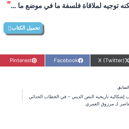
“
نه توجيه لملاقاة فلسفة ما في موضع ما …
تحميل الكتاب
S
S
S
Pinterest
Facebook
X (Twitter)
h
h
h
a
a
a
r
r
r
e
e
e
o
o
o
فّح
لسابق
n
n
n
 إشكالية تاريخية النص الديني – في الخطاب الحداثي
مقالات
عاصر لـ مرزوق العمري