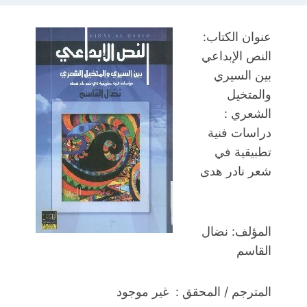
عنوان الكتاب:
النص الإبداعي
بين السيري
والمتخيل
الشعري :
دراسات فنية
تطبيقية في
شعر نادر هدى
المؤلف: نضال
القاسم
المترجم / المحقق : غير موجود