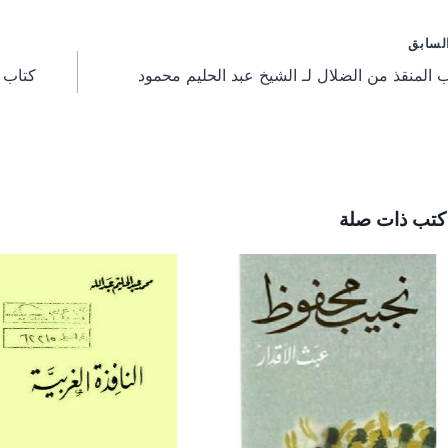
r
r
r
e
e
e
o
o
o
فّح
لسابق
n
n
n
 المنقذ من الضلال لـ الشيخ عبد الحليم محمود
كتاب 
مقالات
كتب ذات صلة