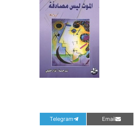
S
S
Telegram
Email
h
h
a
a