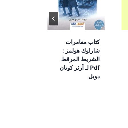
كتاب مغامرات
كتاب اعترا
شارلوك هولمز :
عربي طيب –
الشريط المرقط
Pdf لـ آرثر كونان
دويل