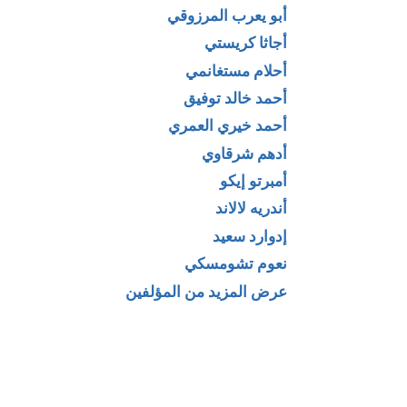
أبو يعرب المرزوقي
أجاثا كريستي
أحلام مستغانمي
أحمد خالد توفيق
أحمد خيري العمري
نمون _
تحميل رواية
أدهم شرقاوي
 حسن
باردليان – الجزء
أمبرتو إيكو
الأول لـ ميشال
أندريه لالاند
زيفاكو
إدوارد سعيد
نعوم تشومسكي
عرض المزيد من المؤلفين