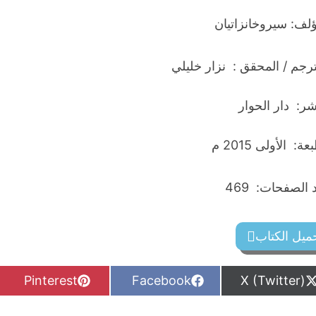
ؤلف: سيروخانزاتيان
ترجم / المحقق : نزار خليلي
شر: دار الحوار
ة: الأولى 2015 م
الصفحات: 469
ميل الكتاب
S
S
S
Pinterest
Facebook
X (Twitter)
h
h
h
a
a
a