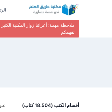
لتجاوز
لى
الرئ
لمحتوى
ملاحظة مهمة: أعزائنا زوار المكتبة الكث
تفهمكم
أقسام الكتب (18.504 كتاب)
عنو