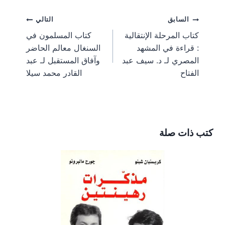
r
r
r
r
r
e
i
t
e
w
e
e
e
e
e
g
l
e
b
i
تصفّح
السابق
التالي
o
o
o
o
o
r
r
o
t
n
n
n
n
n
a
e
o
t
كتاب المرحلة الإنتقالية
كتاب المسلمون في
m
s
k
e
المقالات
: قراءة في المشهد
السنغال معالم الحاضر
t
r
)
المصري لـ د. سيف عبد
وآفاق المستقبل لـ عبد
الفتاح
القادر محمد سيلا
كتب ذات صلة