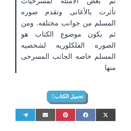
ثم بعض الأمثله لمسرحيات
تأثرت بالأغانى وتقدم صوره
المسلم من جوانب مختلفه. ومن
ثم يكون موضوع الكتاب هو
الصوره الفلكلوريه لشخصيه
المسلم خاصه الجانب المسرحى
منها
تحميل الكتاب
S
S
S
S
S
T
E
P
F
X
h
h
h
h
h
e
m
i
a
(
a
a
a
a
a
l
a
n
c
T