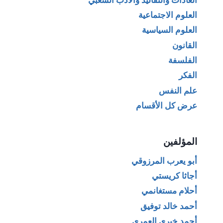
العلوم الاجتماعية
العلوم السياسية
القانون
الفلسفة
الفكر
علم النفس
عرض كل الأقسام
المؤلفين
أبو يعرب المرزوقي
أجاثا كريستي
أحلام مستغانمي
أحمد خالد توفيق
أحمد خيري العمري