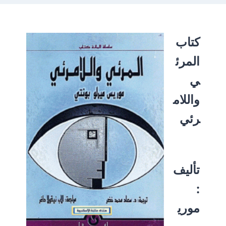
كتاب
المرئ
ي
واللام
رئي
تأليف
:
موري