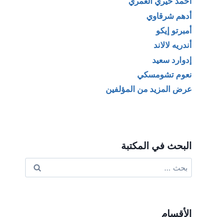
أحمد خيري العمري
أدهم شرقاوي
أمبرتو إيكو
أندريه لالاند
إدوارد سعيد
نعوم تشومسكي
عرض المزيد من المؤلفين
البحث في المكتبة
البحث
عن:
الأقسام