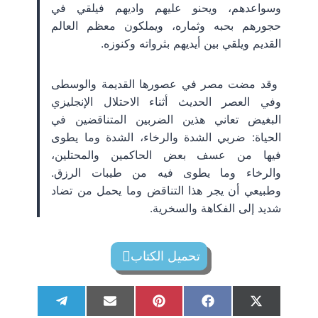
وسواعدهم، ويحنو عليهم واديهم فيلقي في
حجورهم بحبه وثماره، ويملكون معظم العالم
القديم ويلقي بين أيديهم بثرواته وكنوزه.
وقد مضت مصر في عصورها القديمة والوسطى
وفي العصر الحديث أثناء الاحتلال الإنجليزي
البغيض تعاني هذين الضربين المتناقضين في
الحياة: ضربي الشدة والرخاء، الشدة وما يطوى
فيها من عسف بعض الحاكمين والمحتلين،
والرخاء وما يطوى فيه من طيبات الرزق.
وطبيعي أن يجر هذا التناقض وما يحمل من تضاد
شديد إلى الفكاهة والسخرية.
تحميل الكتاب
S
S
S
S
S
T
E
P
F
X