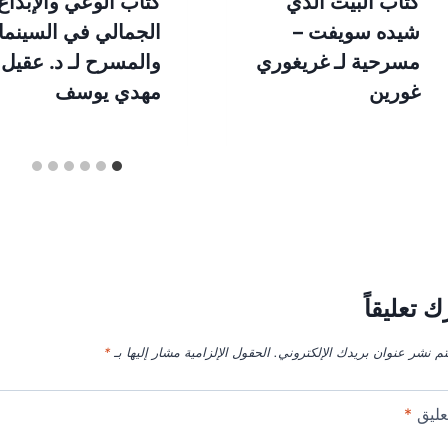
كتاب البيت الذي
كتاب الوعي والإبداع
شيده سويفت –
الجمالي في السينما
مسرحية لـ غريغوري
والمسرح لـ د. عقيل
غورين
مهدي يوسف
ك تعليقاً
تم نشر عنوان بريدك الإلكتروني.
الحقول الإلزامية مشار إليها بـ
*
عليق
*