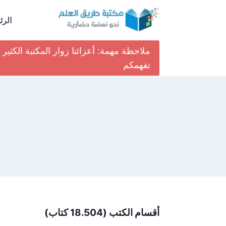
لتجاوز
لى
الرئ
لمحتوى
ملاحظة مهمة: أعزائنا زوار المكتبة الكث
تفهمكم
أقسام الكتب (18.504 كتاب)