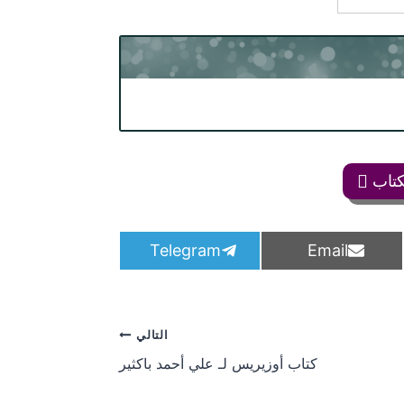
كتاب
S
S
Telegram
Email
h
h
a
a
r
r
e
e
o
o
التالي
n
n
كتاب أوزيريس لـ علي أحمد باكثير