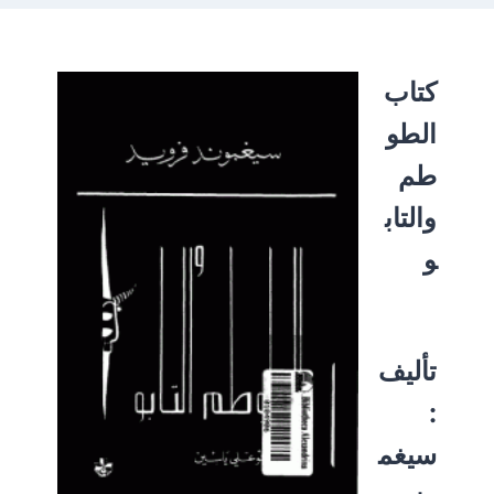
كتاب
الطو
طم
والتاب
و
تأليف
:
سيغم