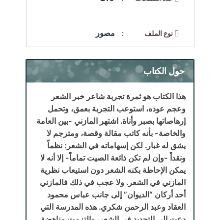
مصور
نوع الملف :
حول الكتاب
هذا الكتاب هو ثمرة تجربة شاعر خبر الشعر
وعجم عوده، استوعب التجربة بعمق، وتحمل
إرهاصاتها بصبر وأناة. اشتهر المازني -بين العامة
والخاصة- بأنه كاتب مقالة وقصة، ومترجم لا
يشق له غبار. لكن إسهاماته في الشعر: نظماً
ونقداً -وإن لم تكن ذائعة الصيت تماماً- إلا أنه لا
يمكن الإحاطة بكنه الشعر دون استيعاب نظرية
المازني في الشعر. ولا عجب في ذلك فالمازني
أحد أركان “الديوان” إلى جانب عباس محمود
العقاد وعبد الرحمن شكري. هذه المدرسة التي
دعت إلى التجديد في الشعر، والتزمت مناهضة