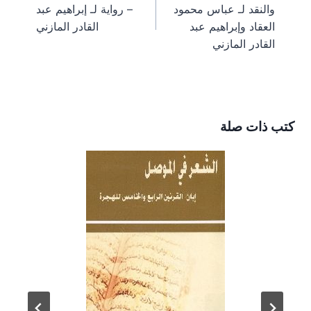
المقالات
والنقد لـ عباس محمود
– رواية لـ إبراهيم عبد
t
r
)
العقاد وإبراهيم عبد
القادر المازني
القادر المازني
كتب ذات صلة