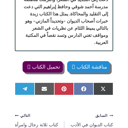
مدرسة أحمد شوقي وحافظ إبراهيم التي دعت
إلى التقليد والمحاكاة. يمثل هذا الكتاب زبدة
خبرات أصحاب الديوان -وتحديداً المازني- وهو
بالتالي يميط اللثام عن نظريات في الشعر
ومواقف تغني الدارس وتسد نقصاً في المكتبة
العربية.
مناقشة الكتاب
تحميل الكتاب
S
S
S
S
S
T
E
P
F
X
h
h
h
h
h
e
m
i
a
(
a
a
a
a
a
l
a
n
c
T
r
r
r
r
r
e
i
t
e
w
e
e
e
e
e
g
l
e
b
i
تصفّح
السابق
التالي
o
o
o
o
o
r
r
o
t
n
n
n
n
n
a
e
o
t
كتاب الديوان في الأدب
كتاب ثلاثة رجال وامرأة
m
s
k
e