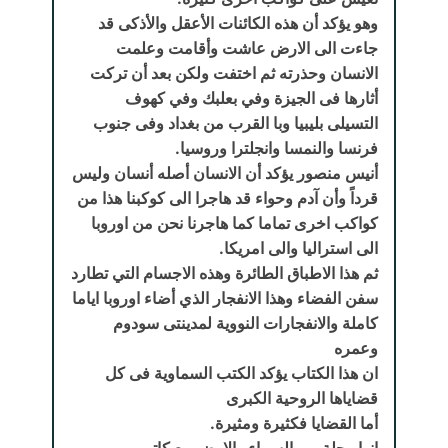
وهو يؤكد أن هذه الكائنات الأعقل والأذكى قد
جاءت الى الارض عاشت وأقامت وعلمت
الانسان وحذرته ثم اختفت ولكن بعد أن تركت
أثارها فى الجيزة وفي بعلبك وفي كهوف
التسيلى بليبيا وبا القرب من بغداد وفى جنوب
فرنسا والنمسا وانجلترا وروسيا.
أنيس منصور يؤكد أن الانسان أصله أنسان وليس
قرداً وأن آدم وحواء قد هاجرا الى كوكبنا هذا من
كواكب اخرى تماما كما هاجرنا نحن من اوروبا
الى استراليا والى امريكا.
ثم هذا الاطباق الطائرة وهذه الاجسام التي تطارد
سفن الفضاء وهذا الانفجار الذي أضاء اوروبا اياما
كاملة والانفجارات النووية لمدينتى سودوم
وعمره
ان هذا الكتاب يؤكد الكتب السماوية فى كل
قضاياها الروحية الكبرى
أما القضايا فكثيرة ومثيرة.
انها رحلة بين السماء والارض مع كاتب