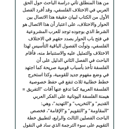
من هذا المنطلق تأتي دراسة الباحث حول الحق
العربي في الاختلاف الفلسفي، وقد أفرد الفصل
الأول من الكتاب لبيان حقيقة هذا الاتصال بين
الحوار والاختلاف، على اعتبار أن هذا الاتصال هو
الشرط الذي بوجوده توجد للعرب المشروعية
في فتح باب الحوار بصدد حقهم في الاختلاف
الفلسفي، وتولّت الفصول الباقية التأسيس لهذا
الاختلاف والتمثيل عليه والاستنباط منه، فأقام
الباحث في الفصل الثاني الدليل على أن
الفلسفة تأخذ بأسباب قومية صريحة كما اجتهد
في وضع مفهوم جديد للقومية، وكذا استخرج
خطط خطابية ثلاث تنفع في حفظ خصوصية
الفلسفة العربية كما تدفع عنها آفات “التفريق =
هيمنة الفلسفة اليونانية على الفكر العربي
القديم” و”التخريب” و”التهديد”، وهي:
“المقاومة” و”التقويم” و”الإقامة”، فخصص
الباحث الفصلين الثالث والرابع، لتطبيق خطة
التقويم على سوء الترجمة الذي ساد في النقول