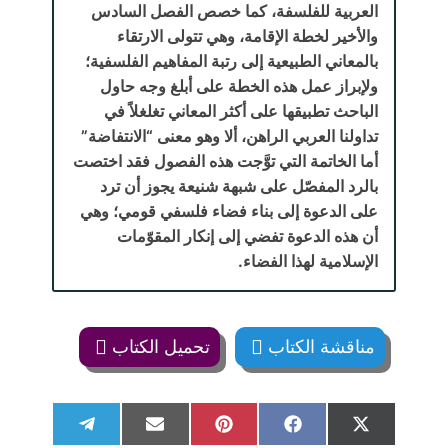
العربية للفلسفة، كما خصص الفصل السادس
والأخير لخطة الإقامة، وهي تتولى الارتقاء
بالمعاني الطبيعية إلى رتبة المفاهيم الفلسفية؛
ولإبراز عمل هذه الخطة على أبلغ وجه حاول
الباحث تطبيقها على أكثر المعاني تغلغلاً في
تداولنا العربي الراهن، ألا وهو معنى “الانتفاضة”
أما الخاتمة التي توَّجت هذه الفصول فقد اختصت
بالرد المفصّل على شبهة شنيعة يجوز أن ترد
على الدعوة إلى بناء فضاء فلسفي قومي؛ وهي
أن هذه الدعوة تفضي إلى إنكار المقوّمات
الإسلامية لهذا الفضاء.
مناقشة الكتاب
تحميل الكتاب
S
S
S
S
S
T
E
P
F
X