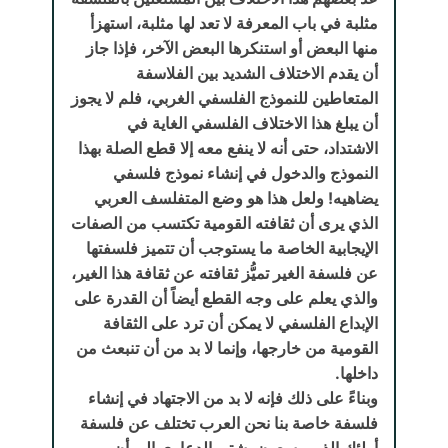
مثلبة في باب المعرفة لا تعد لها مثلبة، استهزأ
منها البعض أو استنكرها البعض الآخر، فإذا جاز
أن يقدم الاختلاف الشديد بين الفلاسفة
المتعاطين للنموذج الفلسفي الغربي، فلم لا يجوز
أن يبلغ هذا الاختلاف الفلسفي الغاية في
الاشتداد، حتى أنه لا ينفع معه إلا قطع الصلة بهذا
النموذج والدخول في إنشاء نموذج فلسفي
يضاهيه! ولعل هذا هو وضع المتفلسف العربي
الذي يرى أن ثقافته القومية تكتسب من الصفات
الإيجابية الخاصة ما يستوجب أن تتميز فلسفتها
عن فلسفة الغير تميُّز ثقافته عن ثقافة هذا الغير،
والذي يعلم على وجه القطع أيضاً أن القدرة على
الإبداع الفلسفي لا يمكن أن ترد على الثقافة
القومية من خارجها، وإنما لا بد من أن تنبعث من
داخلها.
وبناءً على ذلك فإنه لا بد من الاجتهاد في إنشاء
فلسفة خاصة بنا نحن العرب تختلف عن فلسفة
أولئك الذين يسعون بشتى الدعاوى إلى أن