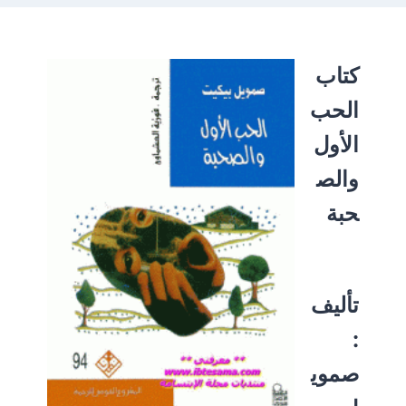
كتاب
الحب
الأول
والص
حبة
تأليف
:
صموي