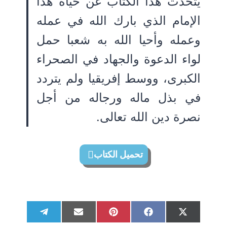
يتحدث هذا الكتاب عن حياة هذا
الإمام الذي بارك الله في عمله
وعمله وأحيا الله به شعبا حمل
لواء الدعوة والجهاد في الصحراء
الكبرى، ووسط إفريقيا ولم يتردد
في بذل ماله ورجاله من أجل
نصرة دين الله تعالى.
تحميل الكتاب
S
S
S
S
S
T
E
P
F
X
h
h
h
h
h
e
m
i
a
(