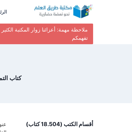
لتجاوز
لى
الرئ
لمحتوى
ملاحظة مهمة: أعزائنا زوار المكتبة الكث
تفهمكم
كتاب التم
أقسام الكتب (18.504 كتاب)
عنو