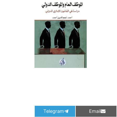
S
S
Telegram
Email
h
h