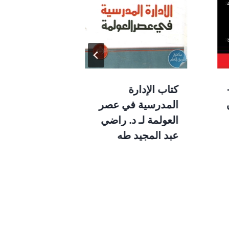
كتاب الإدارة
كتاب القيادة
المدرسية في عصر
دراسة في 
العولمة لـ د. راضي
الإجتماع ال
عبد المجيد طه
والإداري وا
لـ د. حسين 
الحميد أحم