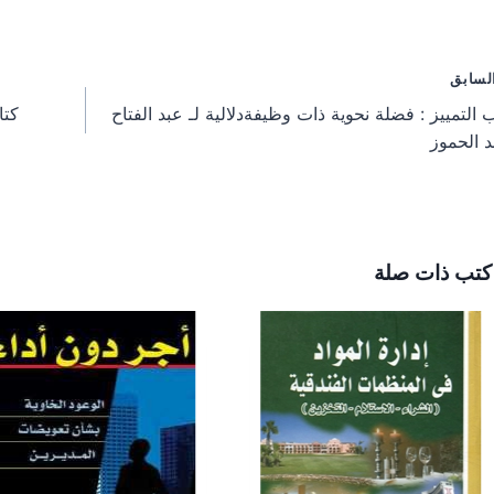
a
a
a
r
r
r
e
e
e
o
o
o
فّح
لسابق
n
n
n
 التمييز : فضلة نحوية ذات وظيفةدلالية لـ عبد الفتاح
كتا
مقالات
 الحموز
كتب ذات صلة