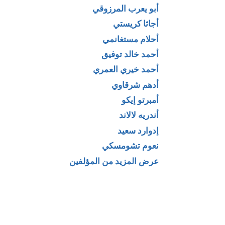
أبو يعرب المرزوقي
أجاثا كريستي
أحلام مستغانمي
أحمد خالد توفيق
أحمد خيري العمري
أدهم شرقاوي
لا تنخدع مرة
كتاب وقتك حياتك –
أمبرتو إيكو
لـ ميريك
دراسة موجزة في
أندريه لالاند
ان
فن استغلال الوقت
إدوارد سعيد
لـ محمد العلوي
نعوم تشومسكي
عرض المزيد من المؤلفين