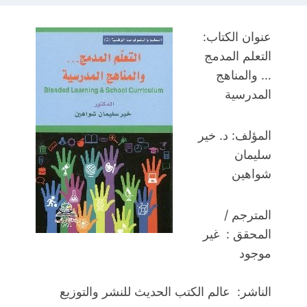
عنوان الكتاب:
التعلم المدمج
… والمناهج
المدرسية
المؤلف: د. خير
سليمان
شواهين
المترجم /
المحقق : غير
موجود
الناشر: عالم الكتب الحديث للنشر والتوزيع