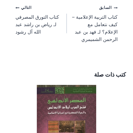
e
e
e
e
e
g
l
e
b
i
تصفّح
السابق
التالي
o
o
o
o
o
r
r
o
t
n
n
n
n
n
a
e
o
t
كتاب التربية الإعلامية –
كتاب التورق المصرفي
m
s
k
e
المقالات
كيف نتعامل مع
لـ رياض بن راشد عبد
t
r
)
الإعلام؟ لـ فهد بن عبد
الله آل رشود
الرحمن الشميمري
كتب ذات صلة