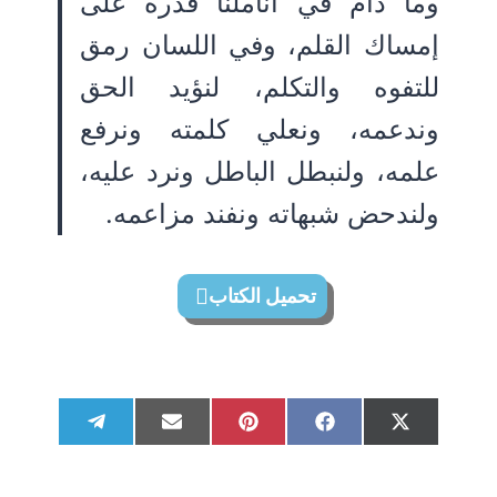
وما دام في أناملنا قدرة على
إمساك القلم، وفي اللسان رمق
للتفوه والتكلم، لنؤيد الحق
وندعمه، ونعلي كلمته ونرفع
علمه، ولنبطل الباطل ونرد عليه،
ولندحض شبهاته ونفند مزاعمه.
تحميل الكتاب
S
S
S
S
S
T
E
P
F
X
h
h
h
h
h
e
m
i
a
(
a
a
a
a
a
l
a
n
c
T
r
r
r
r
r
e
i
t
e
w