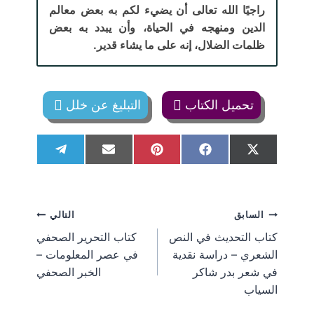
راجيًا الله تعالى أن يضيء لكم به بعض معالم
الدين ومنهجه في الحياة، وأن يبدد به بعض
ظلمات الضلال، إنه على ما يشاء قدير.
تحميل الكتاب
التبليغ عن خلل
S
S
S
S
S
T
E
P
F
X
h
h
h
h
h
e
m
i
a
(
a
a
a
a
a
l
a
n
c
T
r
r
r
r
r
e
i
t
e
w
e
e
e
e
e
g
l
e
b
i
تصفّح
السابق
التالي
o
o
o
o
o
r
r
o
t
n
n
n
n
n
a
e
o
t
كتاب التحديث في النص
كتاب التحرير الصحفي
m
s
k
e
المقالات
الشعري – دراسة نقدية
في عصر المعلومات –
t
r
)
في شعر بدر شاكر
الخبر الصحفي
السياب