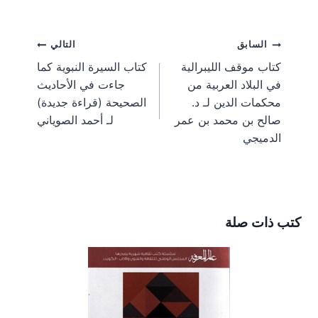
a
a
a
a
a
l
a
n
c
T
r
r
r
r
r
e
i
t
e
w
e
e
e
e
e
g
l
e
b
i
تصفّح
السابق
التالي
o
o
o
o
o
r
r
o
t
n
n
n
n
n
a
e
o
t
كتاب موقف الليبرالية
كتاب السيرة النبوية كما
m
s
k
e
المقالات
في البلاد العربية من
جاءت في الأحاديث
t
r
)
محكمات الدين لـ د.
الصحيحة (قراءة جديدة)
صالح بن محمد بن عمر
لـ أحمد الصوياني
الدميجي
كتب ذات صلة