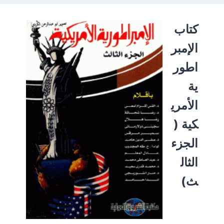
كتاب
الإمبر
اطور
ية
الأمري
كية (
الجزء
الثال
ث)