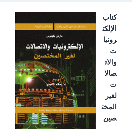
كتاب
الإلكت
رونيا
ت
والات
صالا
ت
لغير
المخت
صين